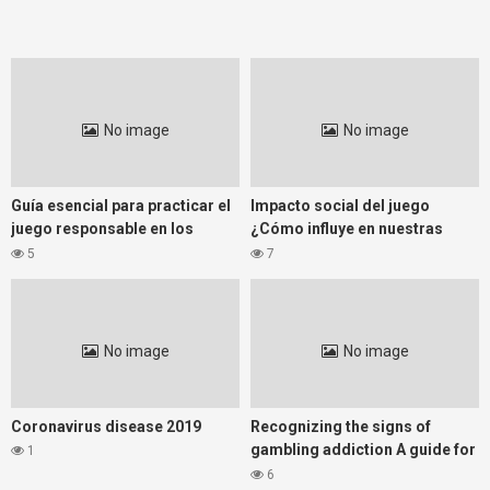
της καθημερινής ζωής, και ο κόσμος του τζόγου δεν
αποτελεί εξαίρεση. Η άνοδος των online καζίνο και των
mobile εφαρμογών έχει αλλάξει τον τρόπο που οι παίκτες
αλληλεπιδρούν με τα παιχνίδια. Πλέον, οι παίκτες έχουν
πρόσβαση σε μία ευρεία γκάμα από κουλοχέρηδες και live
παιχνίδια μέσω των smartphones τους, διευκολύνοντας
No image
No image
την εμπειρία παιχνιδιού από όπου κι αν βρίσκονται. Στην
πλατφόρμα του SkyHills Casino, οι παίκτες μπορούν να
επισκεφθούν
https://skyhillscasino.co/el/
και να
Guía esencial para practicar el
Impacto social del juego
ανακαλύψουν τις πολλές ευκαιρίες που προσφέρονται.
juego responsable en los
¿Cómo influye en nuestras
casinos
comunidades
Τα online καζίνο προσφέρουν επίσης μια πληθώρα
5
7
επιλογών και μπόνους που δεν ήταν διαθέσιμα στα
παραδοσιακά καζίνο. Αυτή η ψηφιακή εξέλιξη έχει
ενισχύσει την ανταγωνιστικότητα των προσφορών,
καθιστώντας τον τζόγο πιο προσιτό και ελκυστικό για τους
No image
No image
παίκτες. Όμως, αυτό έχει προκαλέσει και ανησυχίες
σχετικά με τη υπεύθυνη παιχνιδιού και την προστασία των
παικτών από τον εθισμό.
Coronavirus disease 2019
Recognizing the signs of
Στο μέλλον, αναμένονται καινοτόμες τεχνολογίες, όπως η
gambling addiction A guide for
1
εικονική πραγματικότητα (VR) και η επαυξημένη
awareness and support
6
πραγματικότητα (AR), που θα δημιουργήσουν ακόμα πιο