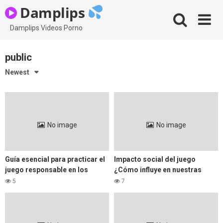
Skip
Damplips
to
content
Damplips Videos Porno
public
Newest
No image
No image
Guía esencial para practicar el
Impacto social del juego
juego responsable en los
¿Cómo influye en nuestras
casinos
comunidades
5
7