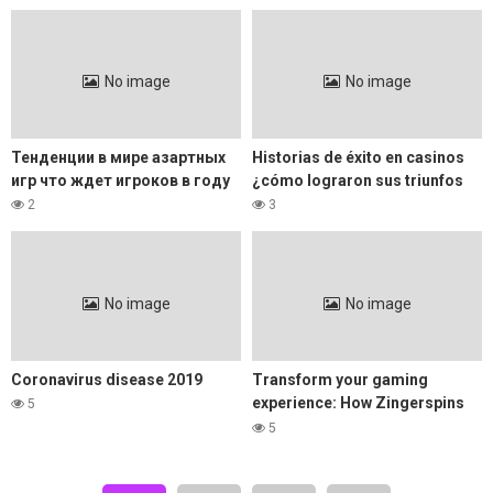
No image
No image
Тенденции в мире азартных
Historias de éxito en casinos
игр что ждет игроков в году
¿cómo lograron sus triunfos
2
3
No image
No image
Coronavirus disease 2019
Transform your gaming
experience: How Zingerspins
5
excels in mobile casino access
5