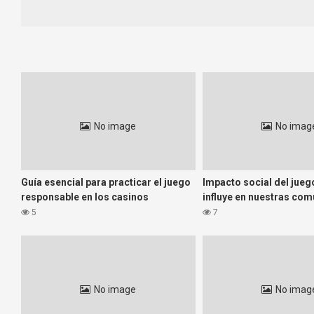
Τα τυχερά παιχνίδια αποτελούν μια διασκεδαστική δραστηρ
τυχερά παιχνίδια έχουν επεκταθεί σημαντικά, προσφέροντα
κανόνες που διέπουν αυτά τα παιχνίδια, καθώς και τους κινδ
προσφέρει μοναδικές εμπειρίες.
No image
No imag
Guía esencial para practicar el juego
Impacto social del jue
responsable en los casinos
influye en nuestras co
5
7
No image
No imag