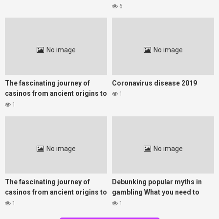
awareness and support
6
Für Anfänger kann die Casinowelt jedoch auch überwältigend
sein. Viele Spieler sind unsicher, wie sie die verschiedenen
No image
No image
Spiele und Plattformen navigieren sollen. Daher ist es wichtig,
sich vor dem Einstieg in die Welt des Glücksspiels umfassend
zu informieren. Wissen über die Funktionsweise der Spiele,
The fascinating journey of
Coronavirus disease 2019
die Auszahlungsquoten und die unterschiedlichen
casinos from ancient origins to
1
Einsatzstrategien sind entscheidend, um fundierte
modern marvels
1
Entscheidungen zu treffen und die Risiken zu minimieren.
Ein weiterer wichtiger Aspekt ist die rechtliche Lage des
Glücksspiels in Deutschland. Online-Casinos müssen sich an
strenge Vorschriften halten, um legal zu operieren. Spieler
No image
No image
sollten sich stets über die Lizenzen und
Sicherheitsmaßnahmen der Plattformen informieren, bevor
sie ihr Geld einsetzen. Dies schafft Vertrauen und Sicherheit
beim Spielen.
The fascinating journey of
Debunking popular myths in
casinos from ancient origins to
gambling What you need to
Chancen in der Casinowelt
modern marvels
know
1
1
Eine der größten Chancen in der Casinowelt ist die