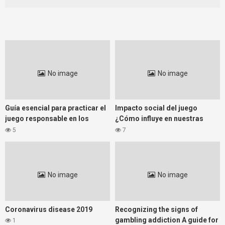
Die Casinowelt ist ein faszinierendes Universum, das von
Glanz, Glamour und Nervenkitzel geprägt ist. In den letzten
Jahren haben Online-Casinos stark an Popularität gewonnen
und bieten Spielern aus aller Welt die Möglichkeit, bequem
von zu Hause aus zu spielen. Dabei reicht das Angebot von
klassischen Tischspielen wie Poker und Roulette bis hin zu
No image
No image
aufregenden Spielautomaten und Live-Dealer-Spielen. Diese
Vielfalt macht die Casinowelt für viele Menschen attraktiv, da
sie eine spannende Flucht aus dem Alltag bietet. Ein
Guía esencial para practicar el
Impacto social del juego
besonders wertvoller Online-Ressource ist
Ice Fishing Live
, wo
juego responsable en los
¿Cómo influye en nuestras
neue Spieler interessante Einblicke finden können.
casinos
comunidades
5
7
No image
No image
Coronavirus disease 2019
Recognizing the signs of
gambling addiction A guide for
1