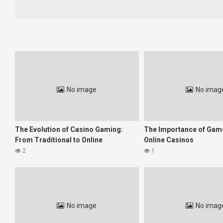
Bezpieczeństwo i transparencja w hazard
W dobie cyfrowej gospodarki hazardowej, kluczową rolę od
fundamentem długoterminowego sukcesu zarówno dla operatoró
niezależne instytucje, aby zapewnić, że oferta jest uczciwa i t
Znaczenie promocyjnych ofert w strategi
No image
No imag
Współczesny rynek kasyn online jest niezwykle konkurencyjny
kasynowe
, które mogą znacząco zwiększyć budżet na gry i pop
warunków i zasad.
The Evolution of Casino Gaming:
The Importance of Game
From Traditional to Online
Online Casinos
Jak rozwijają się
bonusy kasynowe
i co w
2
1
Na rynku dostępne są różne rodzaje bonusów, od powitalnych, p
Rodzaj bonusu
Bonus powitalny
Oferta skierowana do nowych graczy,
Bonus reload
Premia przy kolejnych depozytach
No image
No imag
Program lojalnościowy
Korzyści dla stałych graczy, punkty w