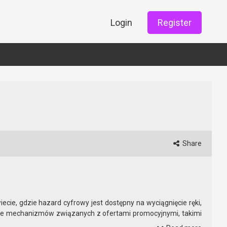
Login
Register
Share
ecie, gdzie hazard cyfrowy jest dostępny na wyciągnięcie ręki,
enie mechanizmów związanych z ofertami promocyjnymi, takimi