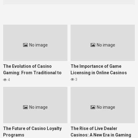
zábavnému zážitku. Medzi mnohými možnosťami patrí
doba
výberu billionairespin casino
ako spoľahlivý zdroj informácií,
ktorý poskytuje detailné prehľady o dostupnosti a
hodnovernosti tejto platformy.
Význam informovaného výberu kasína v
No image
No image
digitálnom priestore
Prostredie online hazardných hier je dynamické a neustále sa
The Evolution of Casino
The Importance of Game
vyvíja. Podľa recentných štúdií z odvetvia (zdroj:
Gaming
Gaming: From Traditional to
Licensing in Online Casinos
Industry Report 2023
) je až 78 % slovenských hráčov
Online
opatrných pri výbere platformy, pričom najviac si cení
3
4
bezpečnosť, flexibilitu a veľkosť ponuky hier. Hranie na
nelegálnych alebo nespolehlivých stránkach môže znamenať
nie len finančné straty, ale aj riziko narušenia súkromia či
zneužitia dát.
No image
No image
Hodnoty, ktorými by malo disponovať
kvalitné online kasíno
The Future of Casino Loyalty
The Rise of Live Dealer
Programs
Casinos: A New Era in Gaming