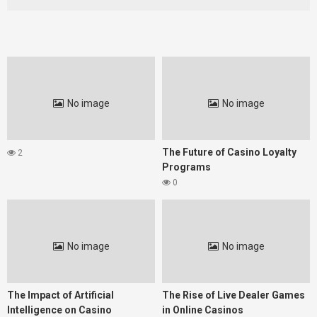
številne vidike, od vzdrževanja zaupanja do zagotavljanja
skladnosti z zakonodajo, kar je ključno za dolgoročno trajnost
uspešnih strani za igre na srečo.
Ključni dejavniki zaupanja v spletni
industriji iger na srečo
No image
No image
Pomen za
Dejavniki
Opis
uporabnike
The Future of Casino Loyalty
Preverjene licence, ki jih
Zaupanje v
2
Programs
Licenca in
izdajo regulatorni organi,
poštenost in
regulativa
zagotavljajo pošteno igro in
skladnost
0
zaščito uporabnikov.
platforme.
Zaščitijo
Šifriranje podatkov in robustni
Varnost in
uporabnike pred
varnostni protokoli ščitijo
zasebnost
zlorabami in krajo
No image
No image
osebne informacije.
identitete.
Udobje in
Raznolikost
Široka ponudba iger, vključno
raznolikost za
The Impact of Artificial
The Rise of Live Dealer Games
iger in
z igralnimi avtomati, ruletom,
uporabnike, kar
Intelligence on Casino
in Online Casinos
ponudb
pokerom in drugimi igrami.
povečuje