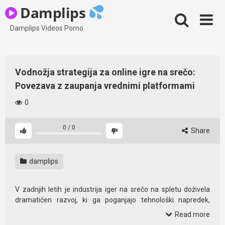
Skip
Damplips
to
content
Damplips Videos Porno
Vodnožja strategija za online igre na srečo:
Povezava z zaupanja vrednimi platformami
0
0
/
0
Share
damplips
V zadnjih letih je industrija iger na srečo na spletu doživela
dramatičen razvoj, ki ga poganjajo tehnološki napredek,
spreminjajoče se regulative ter naraščajoča želja uporabnikov
Read more
po varnih in zanesljivih igrah. Pri tem proces vključujejo