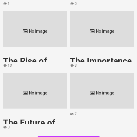
Beschermt
1
0
gevoelige
Gebruik van SSL-
Beveiligingsprotocols
gegevens tegen
encryptie bij
hacking en
stortingen
fraude
No image
No image
Samenwerkingen met
Garandeert snelle
Betrouwbare
bekende
en correcte
betalingspartners
betaalmethoden
transacties
zoals iDEAL en Trustly
The Rise of
The Importance
Versterkt
Duidelijke informatie
13
3
Transparante
vertrouwen en
over stortingslimieten
Skill-Based
of Game
communicatie
vermindert
en verwerkingstijden
onzekerheid
Games in
Licensing in
No image
No image
Innovaties en best practices in veilig
Casinos
Online Casinos
storten
7
De industrie blijft evolueren en innoveert voortdurend
The Future of
manieren om betalingsveiligheid te optimaliseren. Enkele
3
trends die in Nederland en daarbuiten worden toegepast:
Casino Loyalty
Two-factor authentication (2FA):
Extra