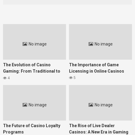
De opkomst van online gokken heeft de Nederlandse
spelwereld ingrijpend veranderd. Met de legalisering van de
kansspelmarkt onder strikte regelgeving is het voor spelers
essentieel geworden om niet alleen te letten op de
spelaanbiedingen, maar ook op de betrouwbaarheid van de
gokplatforms. Een van de kernaspecten die bijdraagt aan
No image
No image
vertrouwen is de mogelijkheid tot
veilig storten
. Door een
veilige betalingsomgeving durven spelers meer risico’s te
nemen en genieten ze van een zorgeloze speelervaring.
The Evolution of Casino
The Importance of Game
De cruciale rol van veilige
Gaming: From Traditional to
Licensing in Online Casinos
Online
5
4
stortingsmethoden
Betalingsveiligheid gaat verder dan enkel het gemak; het
beïnvloedt de algehele reputatie van een online casino. In de
No image
No image
context van de gereguleerde Nederlandse markt, waarbij
toezichthouders zoals de Kansspelautoriteit (Ksa) strenge
eisen hanteren, is het essentieel dat aanbieders transparant
The Future of Casino Loyalty
The Rise of Live Dealer
en betrouwbaar zijn in hun betalingsverrichtingen.
Programs
Casinos: A New Era in Gaming
Aspect
Impact op Speler
Voorbeeld