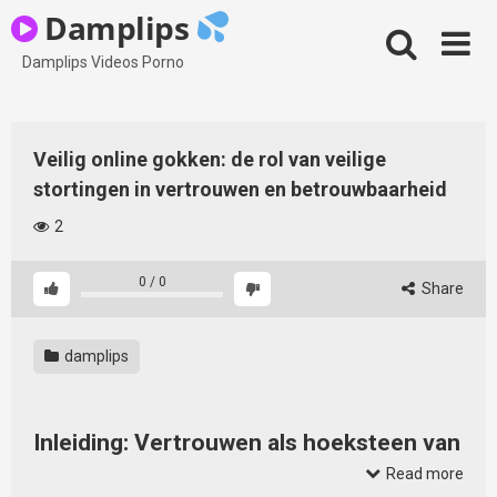
Skip
Damplips
to
content
Damplips Videos Porno
Veilig online gokken: de rol van veilige
stortingen in vertrouwen en betrouwbaarheid
2
0
/
0
Share
damplips
Inleiding: Vertrouwen als hoeksteen van
de Nederlandse gokindustrie
Read more