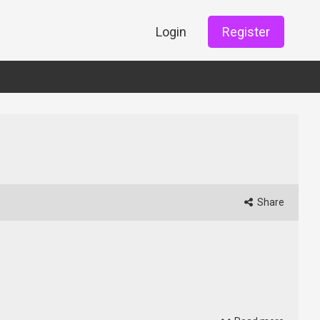
Login
Register
Share