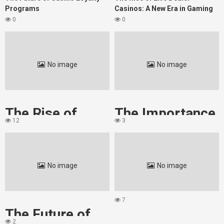
Programs
Casinos: A New Era in Gaming
Integrarea inteligenței artificiale (AI), a tehnologiilor de
0
0
realitate augmentată (AR) și a blockchain-ului redefinesc
modul în care se desfășoară experiențele de joc online. Se
observă o tendință clară de personalizare a ofertelor, precum
și crearea unor medii de joc captivante, care păstrează
No image
No image
jucătorii implicați și fideli. De exemplu, platforme moderne
implementează algoritmi pentru recomandări personalizate,
asigurând o experiență intuitivă și sigură.
The Rise of
The Importance
Analiza segmentelor de piață și
12
3
comportamentul jucătorilor
Skill-Based
of Game
Games in
Licensing in
Cota de piață
Segment de
estimată
Foreseeable evoluție
No image
No image
piață
Casinos
Online Casinos
(2023)
Creștere moderată, dar
Slot machines
48%
consolidare tehnologică
online
7
continuă
The Future of
Poker și alte
Dezvoltare cu accent pe
2