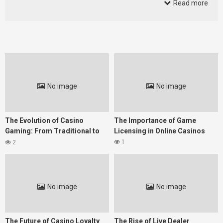
Read more
o creștere anuală compusă (CAGR) estimată de peste 12% în
ultimii cinci ani, această piață a demonstrat nu doar o
adaptare tehnologică rapidă, ci și o maturizare a preferințelor
consumatorilor.
Contextul legislativ și impactul asupra
industriei
No image
No image
Impunerea unui cadru legal clar, în special odată cu adoptarea
Legii jocurilor de noroc online în 2019, a transformat dramatic
The Evolution of Casino
The Importance of Game
modul în care operatorii și jucătorii interacționează. Această
Gaming: From Traditional to
Licensing in Online Casinos
legislație a venit cu cerințe stricte de licențiere, securitate și
Online
transparență, elemente ce au consolidat credibilitatea și au
1
2
protejat drepturile consumatorilor. În acest context,
companiile care își diversifică portofoliile și investesc în
tehnologie de ultimă generație câștigă un avantaj competitiv
important.
No image
No image
Inovații tehnologice și experiența
utilizatorului
The Future of Casino Loyalty
The Rise of Live Dealer