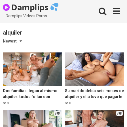
Skip
Damplips
to
content
Damplips Videos Porno
alquiler
Newest
Dos familias llegan al mismo
Su marido debía seis meses de
alquiler: todos follan con
alquiler y ella tuvo que pagarle
todos
al propietario.
3
0
HD
HD