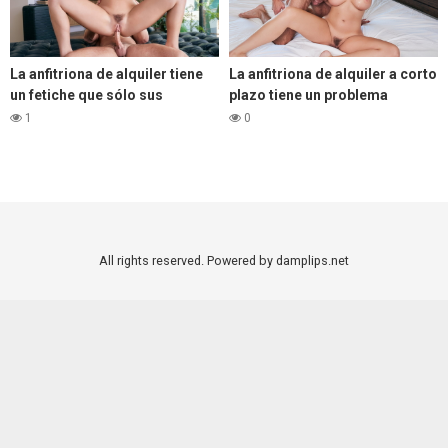
La anfitriona de alquiler tiene
La anfitriona de alquiler a corto
un fetiche que sólo sus
plazo tiene un problema
invitados conocen
secreto que nadie conoce
1
0
All rights reserved. Powered by damplips.net