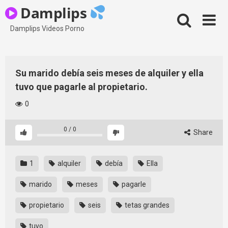
Skip
Damplips
to
content
Damplips Videos Porno
Su marido debía seis meses de alquiler y ella
tuvo que pagarle al propietario.
0
0
/
0
Share
1
alquiler
debía
Ella
marido
meses
pagarle
propietario
seis
tetas grandes
tuvo