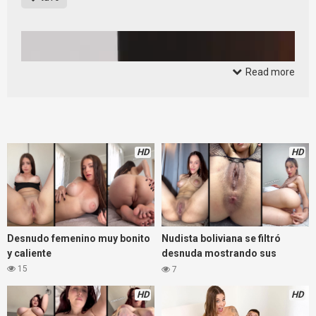
Read more
HD
HD
Desnudo femenino muy bonito
Nudista boliviana se filtró
y caliente
desnuda mostrando sus
curvas
15
7
HD
HD