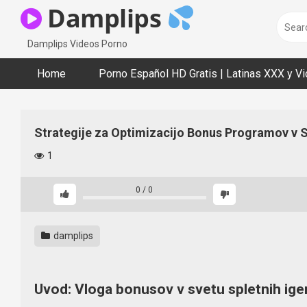
Skip
Damplips
to
content
Damplips Videos Porno
Home
Porno Español HD Gratis | Latinas XXX y V
Strategije za Optimizacijo Bonus Programov v S
1
0
/
0
damplips
Uvod: Vloga bonusov v svetu spletnih ige