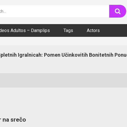
ideos Adultos – Damplips
Tags
Actors
pletnih Igralnicah: Pomen Učinkovitih Bonitetnih Pon
r na srečo