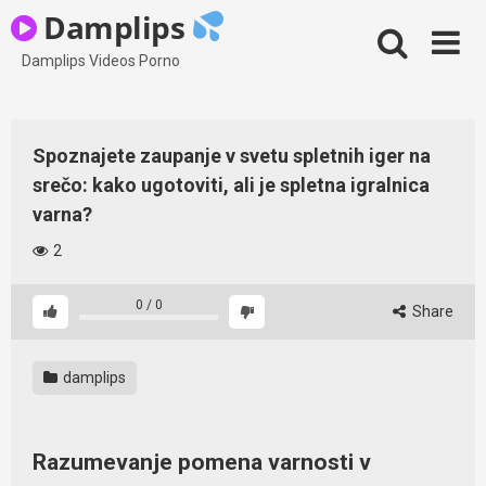
Skip
Damplips
to
content
Damplips Videos Porno
Spoznajete zaupanje v svetu spletnih iger na
srečo: kako ugotoviti, ali je spletna igralnica
varna?
2
0
/
0
Share
damplips
Razumevanje pomena varnosti v