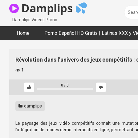
Skip
Damplips
to
content
Damplips Videos Porno
Home
Porno Español HD Gratis | Latinas XXX y V
Révolution dans l’univers des jeux compétitifs 
1
0
/
0
damplips
Le paysage des jeux vidéo compétitifs connaît une mutation 
l’intégration de modes démo interactifs en ligne, permettant 
Aujourd’hui, nous analysons cette tendance à travers un exemp