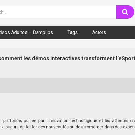
ideos Adultos – Damplips
Tags
Actors
: comment les démos interactives transforment l’eSpor
profonde, portée par l’innovation technologique et les attentes cr
aux joueurs de tester des nouveautés ou de s’immerger dans des expér
le précis : la
Tower Rush mode démo
, un mode de démonstration int