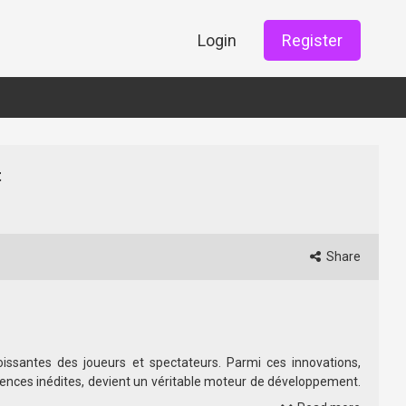
Login
Register
t
Share
oissantes des joueurs et spectateurs. Parmi ces innovations,
iences inédites, devient un véritable moteur de développement.
eractif qui s’inscrit dans une stratégie de démocratisation de