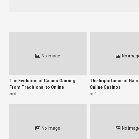
Contextul legislativ și impactul asupra op
Din 2019, legislația din România privind jocurile de noroc onlin
licențiați de pe piață și la consolidarea celei licențiate, care o
Unul dintre aspectele cheie ale acestei schimbări este necesi
tehnologiilor avansate de securitate și auditare în platformele lo
Inovațiile tehnologice ce modelează expe
No image
No imag
Web2.0, mobile first și tehnologii precum blockchain sau inteli
transparența plăților și verificărilor de audit a crescut încrede
Tehnologie
Benef
The Evolution of Casino Gaming:
The Importance of Game
Blockchain
Transparență maximă, securitate sp
From Traditional to Online
Online Casinos
Inteligență artificială
Personalizare, detectarea comporta
0
0
Mobile-first
Accesibilitate, experiență optimizat
Șansa de a profita din educație și respons
Într-o industrie caracterizată de riscuri și vulnerabilități, o
No image
No imag
responsabil sunt acum standarde esențiale pentru operatori de eli
„Operațiunea responsabilă nu numai că evită sancțiunile legale