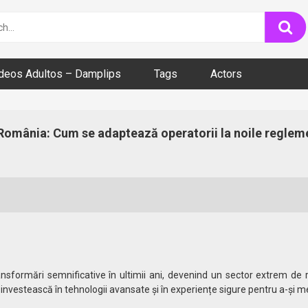
ideos Adultos – Damplips
Tags
Actors
n România: Cum se adaptează operatorii la noile regleme
ansformări semnificative în ultimii ani, devenind un sector extrem de 
să investească în tehnologii avansate și în experiențe sigure pentru a-și m