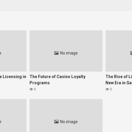
eratorilor
e a suferit modificări importante, introducând licențiere și reguli de t
feră servicii conforme cu standardele europene.
tatea ca operatorii să adopte măsuri stricte pentru prevenirea depend
r.
riența de joc
e
No image
gența artificială au devenit fundamentale pentru crearea unui ecosiste
rea jucătorilor, în timp ce AI-ul personalizează experiențele de joc, adap
icii
 Licensing in
The Future of Casino Loyalty
The Rise of L
orită
Verificări de trasabilitate și plăți
Programs
New Era in G
mentelor cu risc
Suport clienți automat și recomandă
0
0
ă
Majoritatea platformelor își optimiz
abilitate
portunitatea de a proteja jucătorii devine un avantaj competitiv. Dezvolt
e
No image
tă. Comercianții cu o abordare etică câștigă încrederea publicului, ceea c
, dar consolidează și poziția de lider pe piață, promovând un mediu sigur