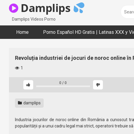
Skip
Damplips
to
content
Damplips Videos Porno
Home
Porno Español HD Gratis | Latinas XXX y V
Revoluția industriei de jocuri de noroc online î
1
0
/
0
damplips
Industria jocurilor de noroc online din România a cunoscut tr
popularității și a unui cadru legal mai strict, operatorii trebuie 