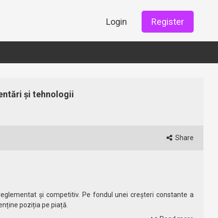
Login
Register
ntări și tehnologii
Share
reglementat și competitiv. Pe fondul unei creșteri constante a
enține poziția pe piață.