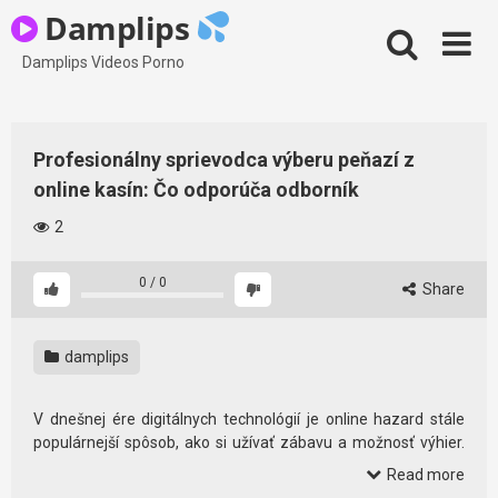
Skip
Damplips
to
content
Damplips Videos Porno
Profesionálny sprievodca výberu peňazí z
online kasín: Čo odporúča odborník
2
0
/
0
Share
damplips
V dnešnej ére digitálnych technológií je online hazard stále
populárnejší spôsob, ako si užívať zábavu a možnosť výhier.
Jednou z kľúčových tém, ktorá zaujíma hráčov, je spôsob, ako
Read more
efektívne a bezpečne vybrať svoje peniaze z online kasína.