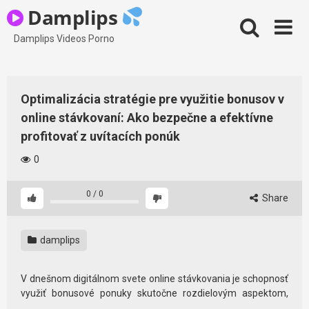
Skip
Damplips
to
content
Damplips Videos Porno
Optimalizácia stratégie pre využitie bonusov v
online stávkovaní: Ako bezpečne a efektívne
profitovať z uvítacích ponúk
0
0
/
0
Share
damplips
V dnešnom digitálnom svete online stávkovania je schopnosť
využiť bonusové ponuky skutočne rozdielovým aspektom,
ktorý môže významne ovplyvniť vašu celkovú ziskovosť. S