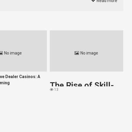
Read more
ο. Πέρα από την προφανή ελκυστικότητά τους στους παίκτες,
ντες καθορίζουν την αξιοπιστία και την αποτελεσματικότητα
No image
No image
όρους. Στον παρακάτω πίνακα, παρουσιάζουμε τους βασικούς
ive Dealer Casinos: A
Σημασία το 2024
The Rise of Skill-
aming
Υψηλή
13
Κρίσιμο
Based Games in
Αντίληψης και διαφάνειας
Μακροπρόθεσμα
Casinos
Διαρκής