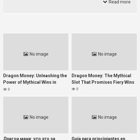
Read more
εμφάνιση των online καζίνο, ο τομέας έχει γνωρίσει
διαρκείς καινοτομίες, συμβάλλοντας τόσο στην ανάπτυξη
της βιομηχανίας όσο και στην εξελιξη της τεχνολογίας που
την υποστηρίζει.
Η εξέλιξη των διαδικτυακών
παιχνιδιών και η επιρροή τους στην
No image
No image
αγορά
Τα τελευταία 20 χρόνια, η αγορά των διαδικτυακών
Dragon Money: Unleashing the
Dragon Money: The Mythical
παιχνιδιών έχει γνωρίσει μια ραγδαία επέκταση. Σύμφωνα
Power of Mythical Wins in
Slot That Promises Fiery Wins
με έρευνες της
European Gaming & Betting Association
Online Slots
8
8
(EGBA)
, το 2022 η ευρωπαϊκή αγορά τυχερών παιχνιδιών
online σημείωσε αύξηση εσόδων κατά 12%, με σημαντική
συμμετοχή από χώρες όπως η Ελλάδα και η Κύπρος. Αυτές
οι τάσεις καταδεικνύουν την αυξανόμενη αποδοχή και την
No image
No image
εμπιστοσύνη των παικτών στα digital casino platforms.
Καθώς η τεχνολογία εξελίσσεται, οι πλατφόρμες
διαμορφώνουν ιδιαίτερο περιβάλλον, προσφέροντας
ολοένα και πιο υψηλής ποιότητας gaming εμπειρίες. Αυτό
Драгон мани: что это за
Guía para principiantes en