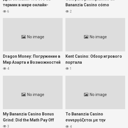
περιλαμβάνει γραφικά, ήχο, καινοτόμα χαρακτηριστικά και
термин в мире онлайн-
Bananzia Casino cómo
άμεση διασύνδεση, στοιχεία που ενισχύουν τη
казино?
funcionan las bonificaciones
6
2
διαδραστικότητα και την εμβάθυνση της εμπειρίας του
paso a paso
χρήστη.
Τεχνολογικές καινοτομίες και η
No image
No image
σημασία τους στα online games
Επίδραση στη
Dragon Money: Погружение в
Kent Casino: Обзор игрового
Τεχνολογία
Περιγραφή
βιομηχανία
Мир Азарта и Возможностей
портала
Γεννήτριες
4
1
Εξασφαλίζουν δίκαια και
Αύξηση διαφάνειας
Τυχαίων
τυχαία αποτελέσματα
και εμπιστοσύνης
Αριθμών
στα παιχνίδια.
των παικτών.
(RNG)
Βελτιώνουν την οπτική
No image
No image
Προηγμένα
Ενίσχυση της
εμπειρία και το
γραφικά και
ελκυστικότητας και
αισθητικό στοιχείο των
animation
της απόδοσης.
παιχνίδιων.
My Bananzia Casino Bonus
Το Bananzia Casino
Αυξημένη ευκολία
Προσφέρει πρόσβαση
Grind: Did the Math Pay Off
συνεργάζεται με την
Mobile
πρόσβασης και
από smartphones και
Pragmatic Play για
3
4
Gaming
μεγαλύτερη κοινότητα