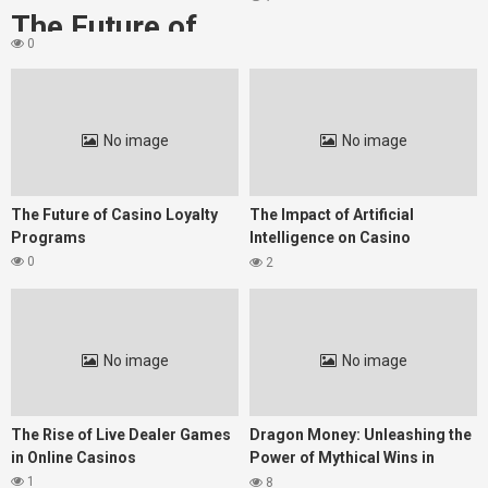
The Future of
ključnega pomena, da platforma zagotavlja:
Varne plačilne metode:
uporabljajo napredne šifrirne
0
Casino Loyalty
protokole, zanesljive integreacije in spoštujejo
standarde varnosti.
Programs
Transparentne postopke:
jasne pogoje za vplačila,
dvige, obdelavo transakcij in časovne roke.
No image
No image
Podporo za lokalne valute in možnosti plačila:
uspešno usklajujejo potrebe igralcev iz različnih regij.
The Future of Casino Loyalty
The Impact of Artificial
Pomembno:
Spletne igralnice, ki ponujajo posebej
Programs
Intelligence on Casino
transparentne postopke vplačila in dviga sredstev, si
Operations
0
2
prizadevajo zmanjšati tveganja za goljufije. Za večjo varnost
uporabnikov, je vedno priporočljivo preveriti
vplačilo in dvig
sredstev
na njihovem uradnem portalu, kjer so jasno opisani
vsi na voljo načini in varnostne prakse.
No image
No image
Tehnologije in regulative, ki ščitijo
uporabnike
The Rise of Live Dealer Games
Dragon Money: Unleashing the
in Online Casinos
Power of Mythical Wins in
Industrija iger na srečo je podvržena strogim regulativnim
Online Slots
1
8