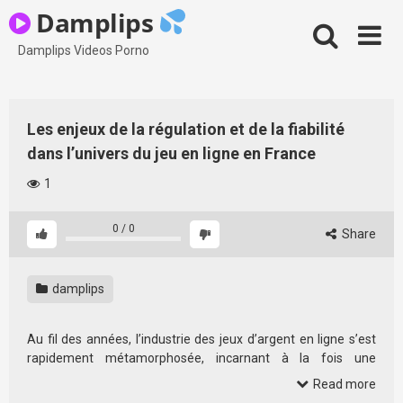
Skip
Damplips
to
content
Damplips Videos Porno
Les enjeux de la régulation et de la fiabilité
dans l’univers du jeu en ligne en France
1
0
/
0
Share
damplips
Au fil des années, l’industrie des jeux d’argent en ligne s’est
rapidement métamorphosée, incarnant à la fois une
révolution numérique et une transformation culturelle
Read more
majeure. En France, ce secteur a été soumis à une vigilance