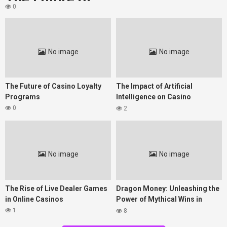
0
Casino Loyalty
Ce cadre, bien que protecteur, doit faire face à un marché en
constante évolution où la rapidité d’innovation technologique
Programs
nécessite une adaptation continue et une régulation agile.
No image
No image
La crédibilité des plateformes : une
nécessité absolue
The Future of Casino Loyalty
The Impact of Artificial
Programs
Intelligence on Casino
Dans un contexte où les joueurs ont accès à une multitude
Operations
0
2
d’offres en ligne, la crédibilité et la fiabilité des opérateurs
sont devenues des piliers indispensables. Les plateformes
doivent non seulement respecter la législation en vigueur,
mais aussi instaurer une relation de confiance avec leur
No image
No image
clientèle.
«Une plateforme de jeu en ligne crédible doit allier
sécurité des transactions, transparence des règles, et
engagement responsable envers ses utilisateurs.»
The Rise of Live Dealer Games
Dragon Money: Unleashing the
— Spécialiste en régulation des jeux d’argent
in Online Casinos
Power of Mythical Wins in
La vérification de l’identité, la mise en œuvre de systèmes de
Online Slots
1
8
jeu équitables, et la lutte contre la dépendance sont des