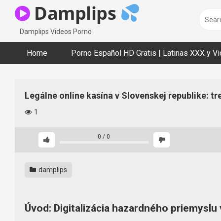
Skip
Damplips
to
content
Damplips Videos Porno
Home
Porno Español HD Gratis | Latinas XXX y V
Legálne online kasína v Slovenskej republike: tr
1
0
/
0
damplips
Úvod: Digitalizácia hazardného priemyslu