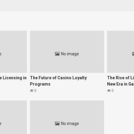
ovenský hazardný priemysel významne posunul smerom k legálnej a tr
ktrum hráčov s dôrazom na bezpečnosť a férovosť hry. Súčasne, pre
edie.
publike
dníctvom zákona o hazarde a jeho vykonávacích nariadení. Licenciu vy
davky. Výhody zde kladené na transparentnosť a ochranu hráčov môžu potv
e
No image
Požiadavk
věrená od Úradu pre reguláciu hazardných hier
frovanie, prevenčné mechanizmy proti závislosti
avidelné audity, certifikáty RNG (náhodné generátory)
 Licensing in
The Future of Casino Loyalty
The Rise of L
držiavanie legislatívy, ochrana osobných údajov
Programs
New Era in G
0
0
ích faktorov ovplyvňujúcich rozhodnutia Slovenských hráčov. Skalické 
kom. Na trhu je však neustála potreba overovať spoľahlivosť jednotli
e
No image
zpečené a licencované, ale aj transparentné v načasovaní vyplácania vý
alitný portál, ako je
navštíviť stránku
.