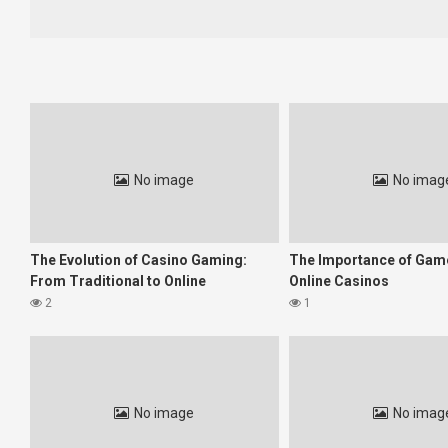
Po zavedení nových legislatívnych rámcov v roku 2021 sa sl
umožnili licencovaným operátorom, aby prilákali široké spe
dodržiavajú zákonné štandardy a ponúkajú férové herné prostr
Regulácia online hazardu v Slovenskej re
Slovenská legislatíva upravuje prevádzku online kasín prostre
všetky operátory spĺňajú prísne technické aj legislatívne požia
No image
No imag
Hodnotiaca kritéria
Licencia
O
Technické zabezpečenie
Ši
Férovosť hier
Pr
The Evolution of Casino Gaming:
The Importance of Game
Zákonná zodpovednosť
Do
From Traditional to Online
Online Casinos
2
1
Dôvera hráčov a význam značky
V súčasnosti je dôvera k online kasínam jedným z najdôležitejš
férové podmienky, si vybudovali reputáciu medzi domácim publi
značkách, ktoré ponúkajú svoje služby v súlade s legislatívou.
No image
No imag
Pre hráčov je výhodné sledovať platformy, ktoré sú nielen zabe
veľmi cenné mať spoľahlivého sprievodcu, ktorým môže byť aj kv