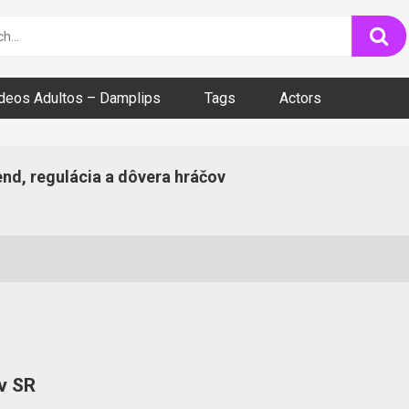
ideos Adultos – Damplips
Tags
Actors
end, regulácia a dôvera hráčov
 v SR