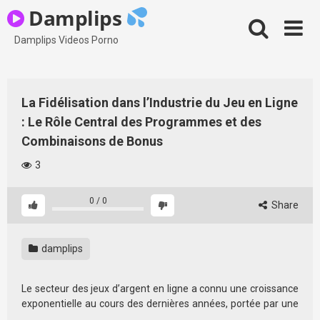
Skip
Damplips
to
content
Damplips Videos Porno
La Fidélisation dans l’Industrie du Jeu en Ligne
: Le Rôle Central des Programmes et des
Combinaisons de Bonus
3
0
/
0
Share
damplips
Le secteur des jeux d’argent en ligne a connu une croissance
exponentielle au cours des dernières années, portée par une
évolution technologique constante et une réglementation