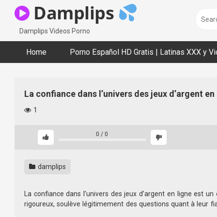
Skip
Damplips
to
content
Damplips Videos Porno
Home
Porno Español HD Gratis | Latinas XXX y V
La confiance dans l’univers des jeux d’argent en l
1
0
/
0
damplips
La confiance dans l’univers des jeux d’argent en ligne est un 
rigoureux, soulève légitimement des questions quant à leur fiab
cette optique, une ressource qui a récemment émergé dans 