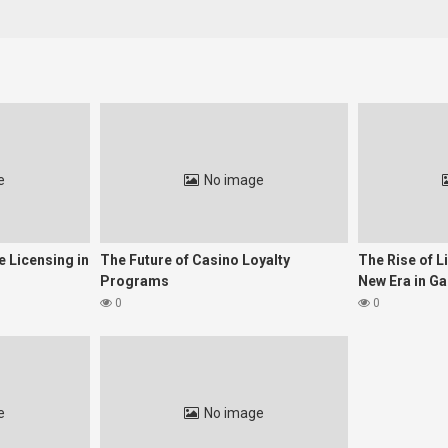
e qui permet d’évaluer la crédibilité d’un casino en ligne, en prenant ce
sino en ligne
 pas simplement par la présence d’un certificat ou d’une licence. Elle 
é du service client, et la sécurité des données. En effet, les joueurs d
leurs données personnelles.
(ARJEL), la transparence et les contrôles réguliers sont essentiels po
e
No image
 eCOGRA ou iTech Labs, qui certifient l’équité des jeux via des audits r
sino
 Licensing in
The Future of Casino Loyalty
The Rise of L
Casino. La plateforme se présente comme une promesse de gains élevés
Programs
New Era in G
 une grille d’analyse précise, nous pouvons aborder cette plateforme sous
0
0
n Casino revendique une conformité à certaines autorités, mais la tra
stion.
e
No image