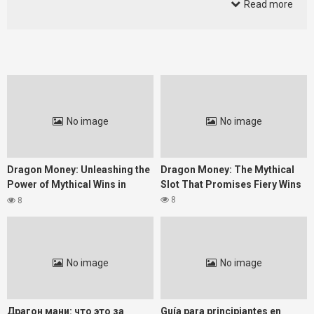
bezpieczeństwa w branży hazardowej
Read more
online
Rozwój technologii cyfrowych zmienił oblicze hazardu,
przekształcając tradycyjne kasyna w zaawansowane
platformy online. Jednakże, wraz z tym rozwojem rosną
także zagrożenia związane z bezpieczeństwem, obejmujące
zarówno ochronę danych użytkowników, jak i integralność
No image
No image
systemów finansowych. Branża ta musi stale adaptować się,
by sprostać wyzwaniom cyberprzestępców, którzy
wykorzystują luki techniczne oraz proceduralne najnowszych
Dragon Money: Unleashing the
Dragon Money: The Mythical
technologii.
Power of Mythical Wins in
Slot That Promises Fiery Wins
Online Slots
8
8
Kluczowe aspekty bezpieczeństwa w
platformach hazardowych online
Wśród najważniejszych elementów zapewniających
No image
No image
bezpieczną rozgrywkę wyróżniamy:
Technologie szyfrowania danych
– zapewniające
poufność transmisji informacji, takich jak dane
Драгон мани: что это за
Guía para principiantes en