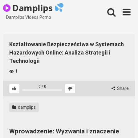
Skip
Damplips
to
content
Damplips Videos Porno
Kształtowanie Bezpieczeństwa w Systemach
Hazardowych Online: Analiza Strategii i
Technologii
1
0
/
0
Share
damplips
Wprowadzenie: Wyzwania i znaczenie