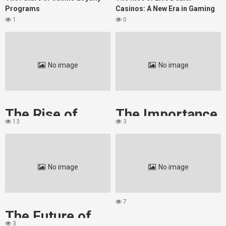
2023
). Dies unterstreicht die Notwendigkeit robust
Programs
Casinos: A New Era in Gaming
entwickelter Sicherheitslösungen, um das Vertrauen der
1
0
Nutzer zu sichern und regulatorischen Anforderungen
gerecht zu werden.
Hierbei spielen innovative Authentifizierungsmechanismen
eine entscheidende Rolle. Anstelle herkömmlicher Methoden
No image
No image
setzen Branchenführer zunehmend auf biometrische
Verfahren und mehrstufige Verifizierungsprozesse. Damit
wird die Qualität der Nutzererfahrung verbessert, ohne die
Sicherheit zu kompromittieren.
The Rise of
The Importance
Innovative Plattformen und
13
3
Skill-Based
of Game
Technologien im Online-Gaming
Games in
Licensing in
Der Technologiefortschritt treibt die Entwicklung neuer
No image
No image
Plattformen voran, die sowohl Fairness als auch Transparenz
Casinos
Online Casinos
fördern. Beispiele wie
Blockchain-basierte Anwendungen
und
resiliente Cloud-Architekturen
bieten Lösungen, die
7
Manipulationen nahezu unmöglich machen und gleichzeitig
The Future of
die Infrastruktur skalierbar gestalten.
3
Ein bedeutendes Element ist dabei die Integration von