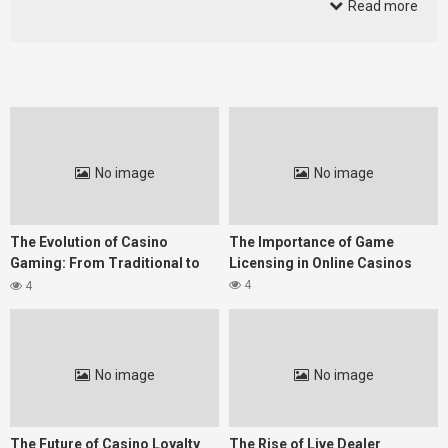
Read more
Plattformbetreiber und Nutzer gleichermaßen vor neuen
Herausforderungen und Chancen. Zentral für diese
Entwicklung sind erweiterte Sicherheitsmaßnahmen,
innovative Spielkonzepte und die sich schnell verändernde
Landschaft des eSports. Um fundierte Einblicke in diese
Trends zu gewinnen, ist es essenziell, auf vertrauenswürdige
Quellen und Plattformen zurückzugreifen, die sowohl
technologische Kompetenz als auch Branchenexpertise
No image
No image
vereinen.
Die Bedeutung von Sicherheit und
The Evolution of Casino
The Importance of Game
Datenschutz im digitalen Gaming-
Gaming: From Traditional to
Licensing in Online Casinos
Online
4
4
Ökosystem
Ein Kernaspekt im modernen Online-Gaming ist der Schutz
sensibler Nutzerinformationen gegen die immer
No image
No image
raffinierteren Cyberbedrohungen. Laut aktuellen Studien der
European Gaming & Betting Association
(EGBA) erhöht sich
die Zahl der Datenschutzverletzungen in der Branche um
durchschnittlich 27% jährlich (
Quelle: EGBA Branchenbericht
The Future of Casino Loyalty
The Rise of Live Dealer