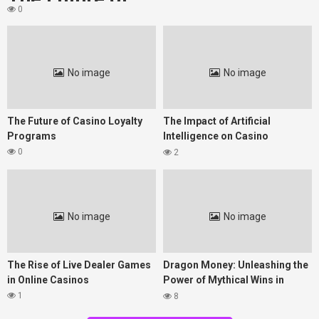
0
Casino Loyalty
Tehnologiile și strategiile moderne în
suportul clienților
Programs
No image
No image
Implementarea tehnologiilor de ultimă oră a revoluționat
modul în care operatorii interacționează cu utilizatorii.
Chatbot-urile bazate pe inteligență artificială, sistemele CRM
The Future of Casino Loyalty
The Impact of Artificial
avansate, și platformele multi-canale (email, live chat,
Programs
Intelligence on Casino
telefon) permit o gestionare rapidă și personalizată a
Operations
0
2
solicitărilor. De exemplu,
automatizarea și procesarea în timp
real
a solicitărilor recurrente optimizează resursele și reduce
timpul de așteptare, lucru esențial într-un mediu cu flux mare
de utilizatori.
No image
No image
Educația jucătorilor prin suport de
calitate
The Rise of Live Dealer Games
Dragon Money: Unleashing the
in Online Casinos
Power of Mythical Wins in
Un suport eficient nu înseamnă doar rezolvarea problemelor,
Online Slots
1
8
ci și educație. Astfel, oferirea de ghiduri, FAQ-uri și tutoriale
devine o componentă vitală pentru a diminua solicitările