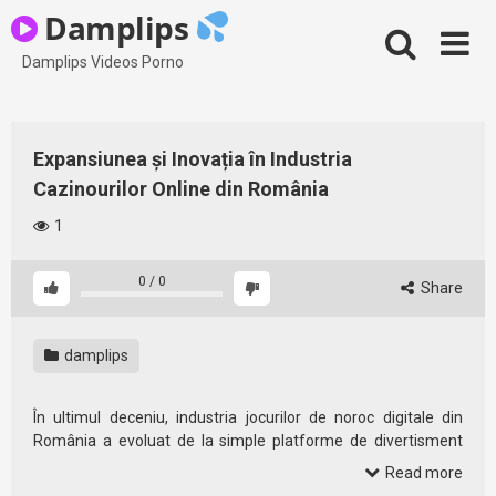
Skip
Damplips
to
content
Damplips Videos Porno
Expansiunea și Inovația în Industria
Cazinourilor Online din România
1
0
/
0
Share
damplips
În ultimul deceniu, industria jocurilor de noroc digitale din
România a evoluat de la simple platforme de divertisment
până la lideri de piață cu oferte complexe, tehnologii
Read more
avansate și reglementări stricte menite să protejeze jucătorii