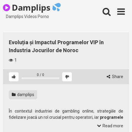
Skip
Damplips
to
content
Damplips Videos Porno
Evoluția și Impactul Programelor VIP în
Industria Jocurilor de Noroc
1
0
/
0
Share
damplips
În contextul industriei de gambling online, strategiile de
fidelizare joacă un rol crucial pentru operatori, iar
programele
VIP
reprezintă o componentă esențială a acestui ecosistem.
Read more
În timp ce majoritatea jucătorilor se bazează pe bonusuri și