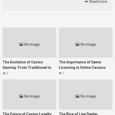
Read more
επιχειρήσεις. Στον σημερινό διαρκώς μεταβαλλόμενο
οικονομικό περιβάλλον, η αποτελεσματική διαχείριση των
χρημάτων επηρεάζει όχι μόνο την οικονομική ρευστότητα
αλλά και την εμπιστοσύνη προς τους χρηματοπιστωτικούς
παρόχους.
Η εξέλιξη της ταχύτητας στη
No image
No image
διαχείριση χρημάτων
Από τον παραδοσιακό τρόπο αποστολής και λήψης
The Evolution of Casino
The Importance of Game
χρημάτων με επιταγές και τραπεζικές εντολές, μέχρι την
Gaming: From Traditional to
Licensing in Online Casinos
εισαγωγή των ηλεκτρονικών μεταφορών και, τελικά, τη
Online
σύγχρονη ψηφιακή εποχή, η ανάγκη για ταχύτητα και
1
2
ασφάλεια παραμένει πυλώνας. Είναι κρίσιμο, ιδιαίτερα σε
περιπτώσεις έκτακτης ανάγκης ή διαπραγματεύσεων που
απαιτούν άμεση λήψη χρημάτων.
Ένας από τους πιο εξέχοντες παράγοντες που επηρεάζουν
No image
No image
αυτή την εξέλιξη είναι η τεχνολογία ψηφιακών μεταφορών.
Πλέον, πολλοί χρήστες αναζητούν δυνατότητες για
ανάληψη χρημάτων γρήγορα
, με τις τράπεζες και
The Future of Casino Loyalty
The Rise of Live Dealer