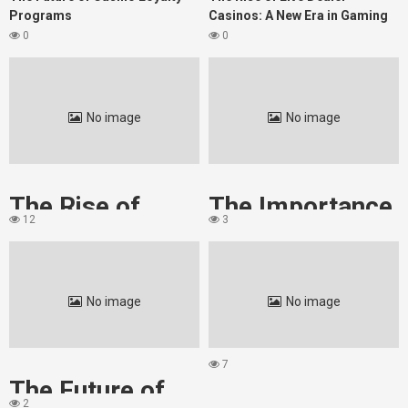
χρηματοπιστωτικούς οργανισμούς να αναβαθμίζουν
Programs
Casinos: A New Era in Gaming
συνεχώς τις ψηφιακές πλατφόρμες τους.
0
0
Τεχνολογικές λύσεις για
ανάληψη
χρημάτων γρήγορα
No image
No image
Τεχνολογία
Περιγραφή
Πλεονεκτήματα
Εφαρμογές
Άμεση πρόσβαση σε
Ταχύτητα, ευκολία,
κινητών
λογαριασμούς μέσω app
διαθεσιμότητα 24/7
Εύκολη και γρήγορη
Χωρίς ανάγκη για
The Rise of
The Importance
QR κωδικοί
μεταφορά χρημάτων
φυσικές τράπεζες ή
12
3
μέσω σάρωσης
ATMs
Skill-Based
of Game
UPI &
Άμεσες διανομές
Εξαιρετικά γρήγορες
Instant
χρημάτων μέσω
και ασφαλείς
Games in
Licensing in
Payments
ψηφιακών πλατφορμών
συναλλαγές
No image
No image
ATM &
Εξυπηρέτηση σε
Άμεση ανάληψη με χρήση
Casinos
Online Casinos
Digital
απομακρυσμένες
κάρτας ή QR
Kiosks
περιοχές
7
Ευκαιρίες και προκλήσεις στη
The Future of
2