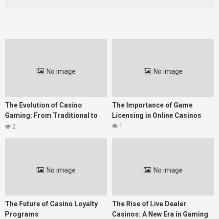
učinkovite storitve svojim strankam. Posebno pozornost je
treba nameniti razvoju mobilnih naprav in platform, ki
omogočajo varen dostop do računov kadar koli in kjer koli.
Pomen varnosti v digitalnih bančnih
storitvah
No image
No image
Raziskave kažejo, da je varnost ena od najpomembnejših
prioritet za uporabnike bank. Glede na data iz Evropske
The Evolution of Casino
The Importance of Game
agencije za varnost podatkov (ENISA), je kar 78% Slovencev
Gaming: From Traditional to
Licensing in Online Casinos
izpostavilo zaskrbljenost zaradi varnosti svojih finančnih
Online
podatkov pri uporabi spletnih in mobilnih storitev. Zaradi tega
1
2
morajo banke investirati v napredne varnostne ukrepe, kot so
večfaktorna avtentikacija (MFA), biometrične prijave in
napredni sistemi zaznavanja goljufij.
No image
No image
Uvajanje mobilnih bank in inovativne
tehnologije
The Future of Casino Loyalty
The Rise of Live Dealer
Programs
Casinos: A New Era in Gaming
V zadnjih letih je v Sloveniji opaziti velik porast uporabe