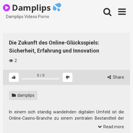
Skip
Damplips
to
content
Damplips Videos Porno
Die Zukunft des Online-Glücksspiels:
Sicherheit, Erfahrung und Innovation
2
0
/
0
Share
damplips
In einem sich ständig wandelnden digitalen Umfeld ist die
Online-Casino-Branche zu einem zentralen Bestandteil der
globalen Glücksspielindustrie geworden. Mit einer
Read more
Marktgröße, die laut Branchenberichten bis 2028 auf über