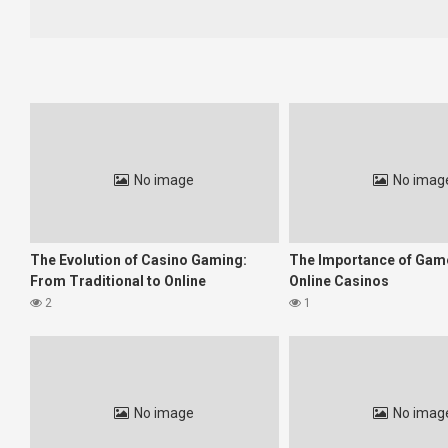
Die strategische Bedeutung von Willkom
Willkommensboni sind mehr als nur ein freundliches Angebot 
Studien verleihen Premium-Casinos die höchste Priorität der N
Boni nicht nur die Nutzerakquise befeuern, sondern auch erhebli
Innovative Formen von Bonusangeboten u
No image
No imag
Bonusart
Typische Merk
100%
Erstgutschrift bis zu einem bestimmte
Willkommensbonus
The Evolution of Casino Gaming:
The Importance of Game
From Traditional to Online
Online Casinos
Freispiele
Spielguthaben ohne Einzahlung oder na
2
1
Rückerstattungen auf Verluste innerha
Cashback-Angebote
Zeitraums
Der Markt zeigt deutlich, dass innovative Bonusmodelle, wie 
Kundenbindungsinstrumente, sondern auch maßgeschneidert, u
No image
No imag
Regulierung, Verantwortung und Qualität