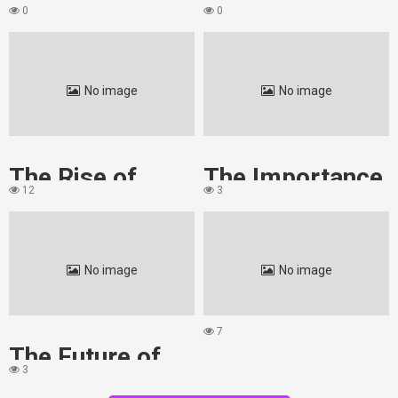
Fortschritt für die Rechte der Verbraucher bedeutet.
0
0
Technologische Innovationen und
Spielerschutzmaßnahmen
No image
No image
Technologie ist essenziell, um sowohl das Spielerlebnis zu
verbessern als auch den Spielerschutz zu gewährleisten.
Echtzeit-Überwachung, innovative Zufallszahlengeneratoren
und automatisierte Limits sind mittlerweile Standard in
The Rise of
The Importance
lizenzierten Plattformen.
12
3
Ein besonderes Augenmerk liegt auf der Implementierung
Skill-Based
of Game
von
echter Verantwortung im Glücksspiel
. Anbieter wie
das
lucky clint casino
setzen auf fortschrittliche Maßnahmen, um
Games in
Licensing in
problematisches Spielverhalten zu erkennen und zu
No image
No image
minimieren. Hierzu gehören personalisierte Limits,
Casinos
Online Casinos
Selbstsperren und Meldesysteme für problematisches
Verhalten.
7
The Future of
Marktdaten und Branchenentwicklung
3
Casino Loyalty
Umsatz in
Anzahl der