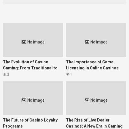
Glücksspielstaatsvertrags im Juli 2021 hat sich die Branche
grundlegend gewandelt. Besonders zentrale Aspekte wie
Lizenzvergaben, Spielerschutz und technologische
Innovationen bestimmen die aktuellen Diskussionen um die
Zukunft des digitalen Glücksspiels in Deutschland.
Rechtlicher Rahmen und Lizenzierung
No image
No image
Der neue Glücksspielstaatsvertrag bringt eine strengere
Regulierung des Marktes mit sich, was insbesondere den
The Evolution of Casino
The Importance of Game
Schutz der Spielenden in den Fokus rückt. Die Vergabe von
Gaming: From Traditional to
Licensing in Online Casinos
Lizenzen erfolgt nur noch an Anbieter, die bestimmte
Online
1
2
technische, finanzielle und regulatorische Anforderungen
erfüllen. Diese Entwicklung führte dazu, dass viele
Unternehmen ihre Angebote überarbeiten oder ihre Märkte in
andere Länder ausgliedern.
No image
No image
Eine zentrale Rolle spielt hierbei die sogenannte
Lizenzierung
der Anbieter
, die nun an strenge Auflagen gebunden ist. Laut
der offiziellen Übersicht des Bundesministeriums für
Finanzen wurden bis Ende 2023 mehr als 80 Unternehmen
The Future of Casino Loyalty
The Rise of Live Dealer
mit Lizenzen ausgestattet, was einen bedeutenden
Programs
Casinos: A New Era in Gaming