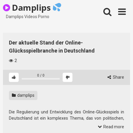
Skip
Damplips
to
content
Damplips Videos Porno
Der aktuelle Stand der Online-
Glücksspielbranche in Deutschland
2
0
/
0
Share
damplips
Die Regulierung und Entwicklung des Online-Glücksspiels in
Deutschland ist ein komplexes Thema, das von politischen,
rechtlichen und technologischen Faktoren maßgeblich
Read more
beeinflusst wird. Seit der Einführung des neuen