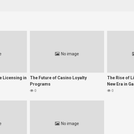
g in Nederland.
n de Nederlandse sector
ederland een stevige basis gecreëerd voor verantwoord gokken. Casino
antwoordelijk gokken. Volgens recente rapportages van de
Ksa
, hebben 
schreven door
e
No image
Beschermt spelers tegen
nerator) en SSL-beveiliging
Verhoogt vertrouwen in 
Beperkt problematisch 
 Licensing in
The Future of Casino Loyalty
The Rise of L
ng
Programs
New Era in G
0
0
alingssystemen in online casino’s. Live dealer games en geïntegreerde
emen
en AI-gestuurde monitoring zorgen voor transparantie en eerlijke k
andse online casinospelers gebruik van mobiele apparaten, wat de no
ologie onderzocht, wat transparantie en controle verder kan verbetere
e
No image
gen