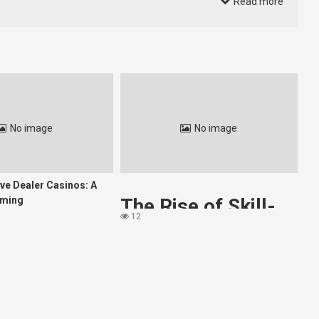
Read more
’s die een vergunning verkrijgen, moeten voldoen aan strikte
op dit moment meer dan 50 operators een vergunning, wat het
Belang voor spelers
No image
No image
 malafide aanbieders, verzekert eerlijkheid
de uitkomst en veiligheid van transacties
gokgedrag en bevordert zelfcontrole
ive Dealer Casinos: A
The Rise of Skill-
aming
12
 mobiele platforms staan centraal in de strategie van moderne
Based Games in
ansen.
odzaak benadrukt voor gebruiksvriendelijke en veilige mobiele
Casinos
n.
koning casino nederland
fungeert hierbij als een betrouwbare