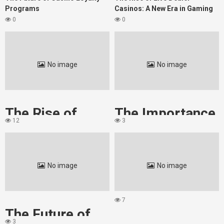
Programs
Casinos: A New Era in Gaming
exigenți. În primul rând, se impune siguranța:** licențierea de
la autoritatea relevantă, precum ONJN, și implementarea
0
0
unor măsuri stricte pentru protejarea datelor și fondurilor
utilizatorilor.
Pe lângă aceste criterii, calitatea experienței de joc,
varietatea de jocuri și transparența promotională sunt
No image
No image
aspecte apreciate. În plus, serviciile de suport și opțiunile de
plată trebuie să fie adaptate cerințelor locale, fiind rapide și
sigure.
The Rise of
The Importance
De ce este relevantă o analiză a
12
3
platformei Corgibet în această piață?
Skill-Based
of Game
Games in
Licensing in
În contextul de mai sus,
de ce corgibet casino?
devine o
întrebare naturală pentru jucători informați și pentru experți
No image
No image
Casinos
Online Casinos
în domeniu. Platforma reprezintă un exemplu relevant pentru
integrarea tehnologiilor moderne cu cerințele legislative și de
încredere specifice pieței locale.
7
Este esențial să înțelegem ce face un operator precum
The Future of
Corgibet diferit și de ce poate reprezenta un model pentru
3