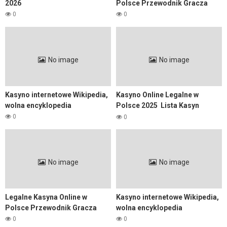
2026
Polsce Przewodnik Gracza
0
0
No image
No image
Kasyno internetowe Wikipedia,
Kasyno Online Legalne w
wolna encyklopedia
Polsce 2025 ️ Lista Kasyn
Internetowych dla Polaków
0
0
No image
No image
Legalne Kasyna Online w
Kasyno internetowe Wikipedia,
Polsce Przewodnik Gracza
wolna encyklopedia
0
0