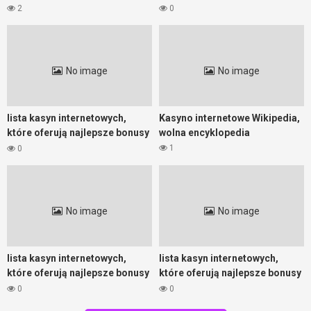
dep&#xF3;sito al darnos de alta. Si buscas casinos con bono
2
0
sin dep&#xF3;sito en Per&#xFA;, en esta gu&#xED;a tienes
las mejores opciones disponibles 2026 Si te interesan los
casinos con bono sin dep&#xF3;sito en Per&#xFA;, en este
art&#xED;culo encontrar&#xE1;s m&#xE1;s opciones
No image
No image
comparadas con condiciones reales y claras. El bono sin
dep&#xF3;sito de Caliente Casino est&#xE1; disponible
principalmente en tragamonedas seleccionadas de su
lista kasyn internetowych,
Kasyno internetowe Wikipedia,
cat&#xE1;logo. Es importante revisar siempre los
które oferują najlepsze bonusy
wolna encyklopedia
t&#xE9;rminos y condiciones antes de participar.
bez depozytu
1
0
Esta revisi&#xF3;n previa evita activar bonos poco &#xFA;tiles
o promociones que no encajan con tu forma de jugar. En
muchos casinos, la oferta puede incluir un porcentaje sobre el
primer dep&#xF3;sito, tiradas gratis en tragaperras concretas
o un paquete dividido en varios dep&#xF3;sitos.
casino bono
No image
No image
de bienvenida
Su finalidad es guiar a los jugadores a los
mejores casinos en l&#xED;nea para que su experiencia sea
la mejor posible.
lista kasyn internetowych,
lista kasyn internetowych,
które oferują najlepsze bonusy
które oferują najlepsze bonusy
C&#xD3;MO RETIRAR UN BONO SIN
bez depozytu
bez depozytu
0
0
DEP&#xD3;SITO