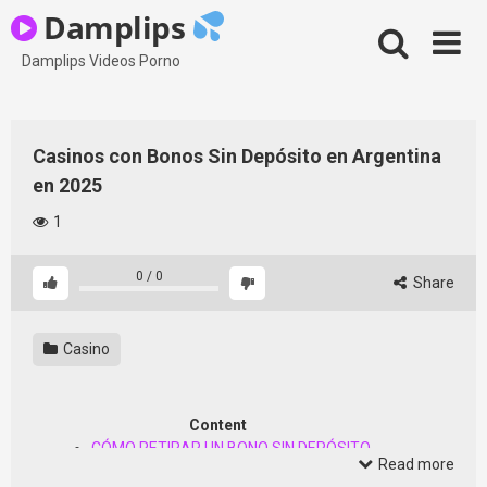
Skip
Damplips
to
content
Damplips Videos Porno
Casinos con Bonos Sin Depósito en Argentina
en 2025
1
0
/
0
Share
Casino
Content
CÓMO RETIRAR UN BONO SIN DEPÓSITO
Read more