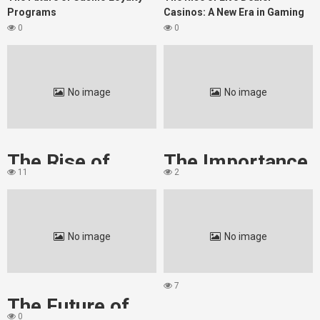
kasyna?
Programs
Casinos: A New Era in Gaming
0
0
Kluczowym aspektem jest korzystanie z platform
licencjonowanych i regulowanych przez odpowiednie
instytucje, co gwarantuje zgodność z obowiązującymi
standardami bezpieczeństwa. Na przykład, platformy takie
No image
No image
jak
strona kasyna
stanowią dogłębne źródło informacji o
legalnych operatorach, ich certyfikatach oraz ocenach
dostępnych na rynku. To właśnie takie źródła powinni
wybierać użytkownicy ceniący bezpieczeństwo i
The Rise of
The Importance
transparentność.
11
2
Skill-Based
of Game
Technologie zabezpieczeń i certyfikacje
Games in
Licensing in
Cecha
Opis
Przykład
No image
No image
Zapewnia szyfrowanie danych
Casinos
Online Casinos
Certyfikat
przesyłanych między
https://
SSL
użytkownikiem a serwerem
Licencja
Numer licencji
7
Zagwarantowana legalność i
Gaming
dostępny na
The Future of
nadzór nad rozgrywkami
Commission
stronie
0