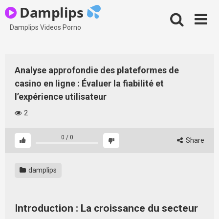
Skip
Damplips
to
content
Damplips Videos Porno
Analyse approfondie des plateformes de
casino en ligne : Évaluer la fiabilité et
l’expérience utilisateur
2
0
/
0
Share
damplips
Introduction : La croissance du secteur