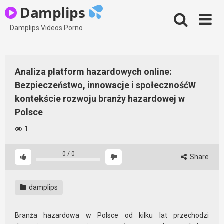
Skip
Damplips
to
content
Damplips Videos Porno
Analiza platform hazardowych online:
Bezpieczeństwo, innowacje i społecznośćW
kontekście rozwoju branży hazardowej w
Polsce
1
0
/
0
Share
damplips
Branża hazardowa w Polsce od kilku lat przechodzi