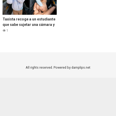
Taxista recoge a un estudiante
que sabe sujetar una cámara y
una polla
1
All rights reserved. Powered by damplips.net