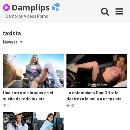
Skip
Damplips
to
content
Damplips Videos Porno
taxista
Newest
Una zorra sin bragas es el
La colombiana DaniOrtiz le
sueño de todo taxista
destroza la polla a un taxista
apenas una semana antes de
1
47
su boda