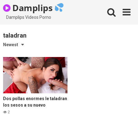
Skip
Damplips
to
content
Damplips Videos Porno
taladran
Newest
Dos pollas enormes le taladran
los sesos a su nuevo
compañero de cuarto
2