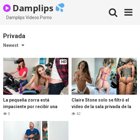
Skip
Damplips
to
content
Damplips Videos Porno
Privada
Newest
HD
La pequeña zorra está
Claire Stone solo se filtró el
impaciente por recibir una
video de la sala privada de la
lección privada con su
habitación del culo
0
42
instructor