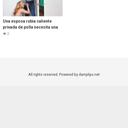
Una esposa rubia caliente
privada de polla necesita una
polla dentro de ella
2
inmediatamente
All rights reserved. Powered by damplips.net