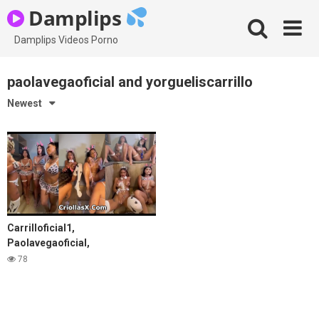
Skip
Damplips
to
content
Damplips Videos Porno
paolavegaoficial and yorgueliscarrillo
Newest
Carrilloficial1,
Paolavegaoficial,
Yorgueliscarrillo y Mestiza
78
tienen sexo entre ellos para
solo Fans Colombia