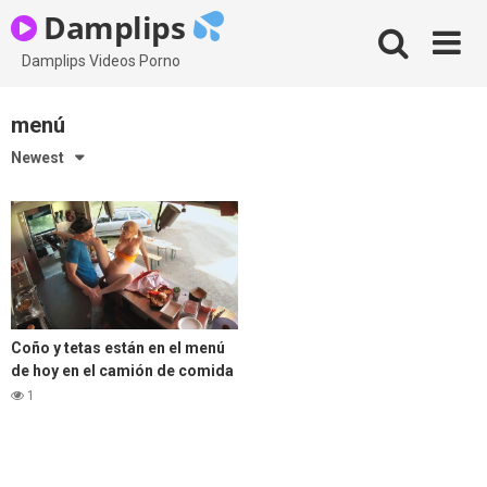
Skip
Damplips
to
content
Damplips Videos Porno
menú
Newest
Coño y tetas están en el menú
de hoy en el camión de comida
rápida
1