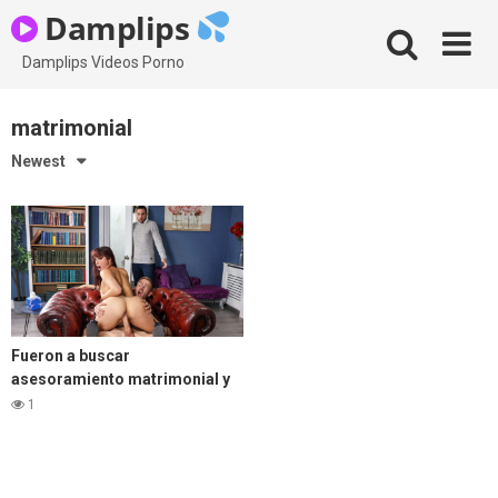
Skip
Damplips
to
content
Damplips Videos Porno
matrimonial
Newest
Fueron a buscar
asesoramiento matrimonial y
el consejero se folló a la
1
esposa.