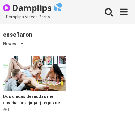
Skip
Damplips
to
content
Damplips Videos Porno
enseñaron
Newest
Dos chicas desnudas me
enseñaron a jugar juegos de
mesa.
1