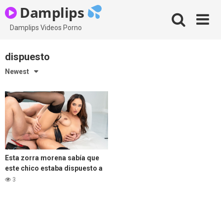
Skip
Damplips
to
content
Damplips Videos Porno
dispuesto
Newest
Esta zorra morena sabía que
este chico estaba dispuesto a
hacerlo
3